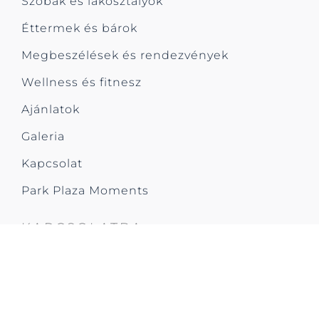
Szobák és lakosztályok
Éttermek és bárok
Megbeszélések és rendezvények
Wellness és fitnesz
Ajánlatok
Galeria
Kapcsolat
Park Plaza Moments
KAPCSOLATBA
1011 Magyarország
Bem rkp. 16-19
Budapest
T: +36 (1) 487 9487