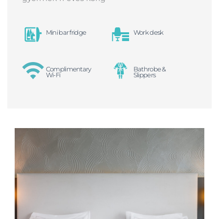
Mini bar fridge
Work desk
Complimentary
Bathrobe &
Wi-Fi
Slippers