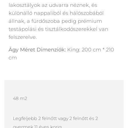
lakosztályok az udvarra néznek, és
különálló nappaliból és hálószobából
állnak, a fürdőszoba pedig prémium
testápolási és tisztálkodószerekkel van
felszerelve.
Ágy Méret Dimenziók:
King: 200 cm * 210
cm
48 m2
Legfeljebb 2 felnőtt vagy 2 felnőtt és 2
gyermek 11 éves korig