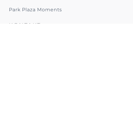
Park Plaza Moments
KONTAKT
Bem rakpart 16-19
Budapest 1011
Ungarn
T: +36 (1) 487 9487
E: ppbuinfo@parkplazahungary.com
DIGITAL SERVICES APP