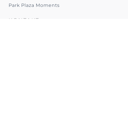
Park Plaza Moments
KONTAKT
Bem rakpart 16-19
Budapest 1011
Ungarn
T: +36 (1) 487 9487
E: ppbuinfo@parkplazahungary.com
DIGITAL SERVICES APP